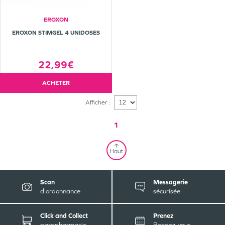
EROXON
EROXON STIMGEL 4 UNIDOSES
22,99€
ACHETER
Afficher :
1
Haut
Scan
Messagerie
d'ordonnance
sécurisée
Click and Collect
Prenez
parapharmacie
Rendez-vous