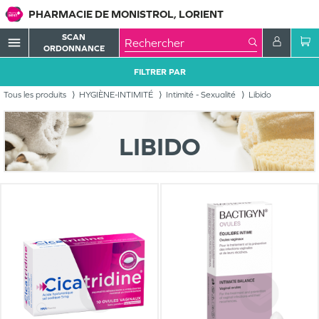
PHARMACIE DE MONISTROL, LORIENT
SCAN
menu
ORDONNANCE
FILTRER PAR
Tous les produits
HYGIÈNE-INTIMITÉ
Intimité - Sexualité
Libido
LIBIDO