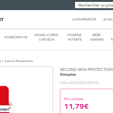
NT
LA PHARMACIE
SCAN
VISAGE-CORPS-
HYGIÈNE-
BÉBÉ-
HOMÉOPATHIE
CHEVEUX
INTIMITÉ
MAMAN
N
e
Soins et Pansements
SECOND SKIN PROTECTION
Elatoplast
EAN:
4006000235578
Prix unitaire
11,79€