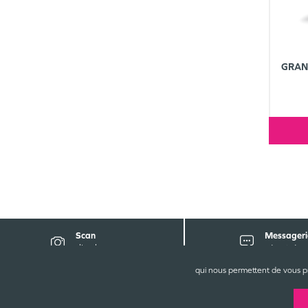
GRAN
Scan
Messageri
d'ordonnance
sécurisée
qui nous permettent de vous p
P