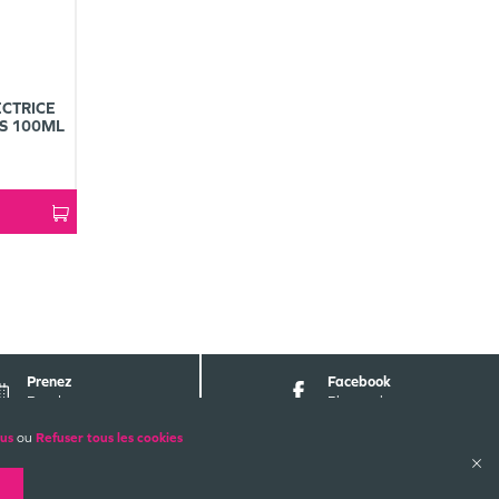
CTRICE
ES 100ML
Prenez
Facebook
Rendez-vous
Pharmabest
lus
ou
Refuser tous les cookies
ALES
PAIEMENTS SÉCURISÉS