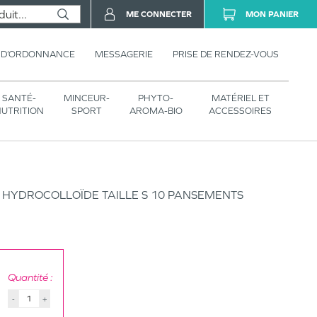
ME CONNECTER
MON PANIER
 D’ORDONNANCE
MESSAGERIE
PRISE DE RENDEZ-VOUS
SANTÉ-
MINCEUR-
PHYTO-
MATÉRIEL ET
UTRITION
SPORT
AROMA-BIO
ACCESSOIRES
 HYDROCOLLOÏDE TAILLE S 10 PANSEMENTS
Quantité :
-
+