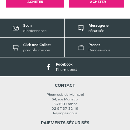
ACHETER
ACHETER
Scan
Messagerie
d'ordonnance
sécurisée
Click and Collect
Prenez
parapharmacie
Rendez-vous
Facebook
Pharmabest
CONTACT
Pharmacie de Monistrol
64, rue Monistrol
56100
Lorient
02 97 37 32 19
Rejoignez-nous
PAIEMENTS SÉCURISÉS