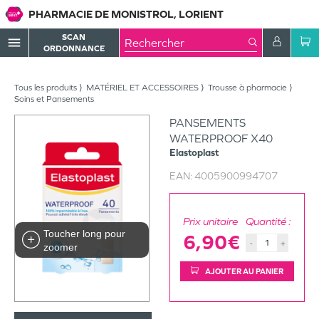
PHARMACIE DE MONISTROL, LORIENT
SCAN
menu
ORDONNANCE
Tous les produits
MATÉRIEL ET ACCESSOIRES
Trousse à pharmacie
Soins et Pansements
PANSEMENTS
WATERPROOF X40
Elastoplast
EAN:
4005900994707
Prix unitaire
Quantité :
Toucher long pour
6,90€
-
+
zoomer
AJOUTER AU PANIER