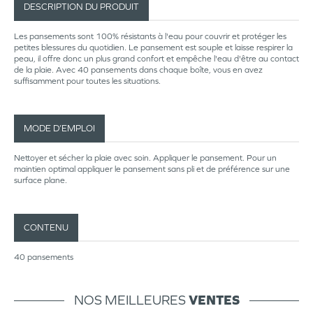
DESCRIPTION DU PRODUIT
Les pansements sont 100% résistants à l'eau pour couvrir et protéger les
petites blessures du quotidien. Le pansement est souple et laisse respirer la
peau, il offre donc un plus grand confort et empêche l'eau d'être au contact
de la plaie. Avec 40 pansements dans chaque boîte, vous en avez
suffisamment pour toutes les situations.
MODE D’EMPLOI
Nettoyer et sécher la plaie avec soin. Appliquer le pansement. Pour un
maintien optimal appliquer le pansement sans pli et de préférence sur une
surface plane.
CONTENU
40 pansements
NOS MEILLEURES
VENTES