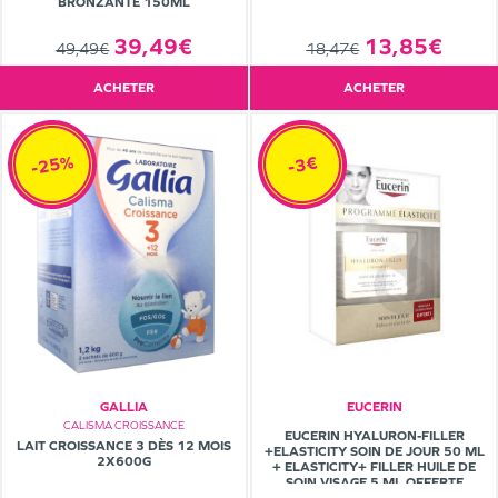
BRONZANTE 150ML
39,49€
13,85€
49,49€
18,47€
ACHETER
ACHETER
-25%
-3€
GALLIA
EUCERIN
CALISMA CROISSANCE
EUCERIN HYALURON-FILLER
LAIT CROISSANCE 3 DÈS 12 MOIS
+ELASTICITY SOIN DE JOUR 50 ML
2X600G
+ ELASTICITY+ FILLER HUILE DE
SOIN VISAGE 5 ML OFFERTE