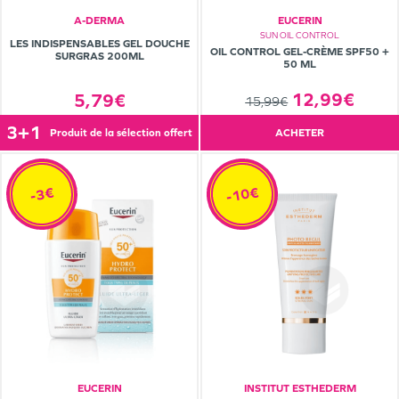
A-DERMA
EUCERIN
SUN OIL CONTROL
LES INDISPENSABLES GEL DOUCHE
OIL CONTROL GEL-CRÈME SPF50 +
SURGRAS 200ML
50 ML
12,99€
5,79€
15,99€
3+1
produit de la sélection offert
ACHETER
-10€
-3€
EUCERIN
INSTITUT ESTHEDERM