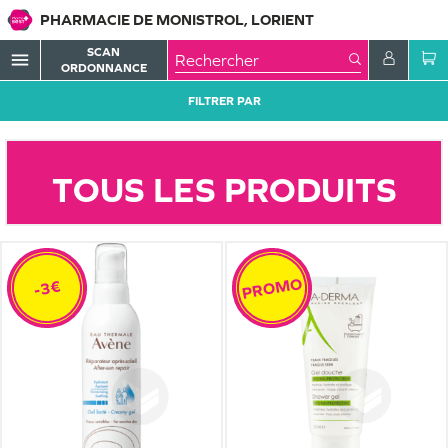
PHARMACIE DE MONISTROL, LORIENT
SCAN
menu
ORDONNANCE
FILTRER PAR
TOUS LES PRODUITS
PROMO
-3€