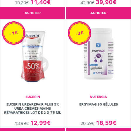
11,40€
39,90€
15,20€
42,90€
ACHETER
ACHETER
-1€
-2€
EUCERIN
NUTERGIA
EUCERIN UREAREPAIR PLUS 5%
ERGYMAG 90 GÉLULES
UREA CRÈMES MAINS
RÉPARATRICES LOT DE 2 X 75 ML
12,99€
18,59€
13,99€
20,59€