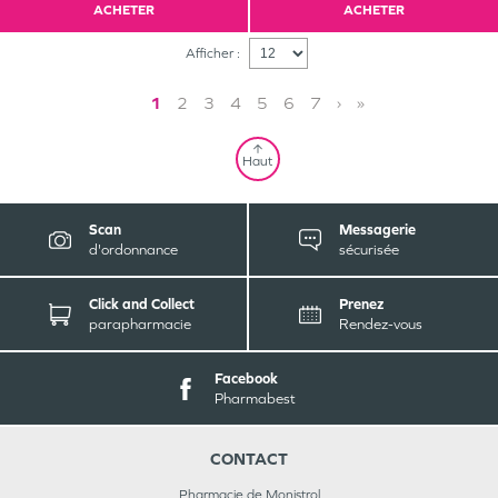
ACHETER
ACHETER
Afficher :
1
2
3
4
5
6
7
›
»
Haut
Scan
Messagerie
d'ordonnance
sécurisée
Click and Collect
Prenez
parapharmacie
Rendez-vous
Facebook
Pharmabest
CONTACT
Pharmacie de Monistrol