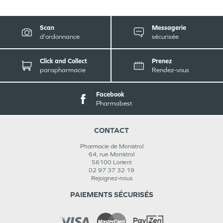
Scan
Messagerie
d'ordonnance
sécurisée
Click and Collect
Prenez
parapharmacie
Rendez-vous
Facebook
Pharmabest
CONTACT
Pharmacie de Monistrol
64, rue Monistrol
56100
Lorient
02 97 37 32 19
Rejoignez-nous
PAIEMENTS SÉCURISÉS