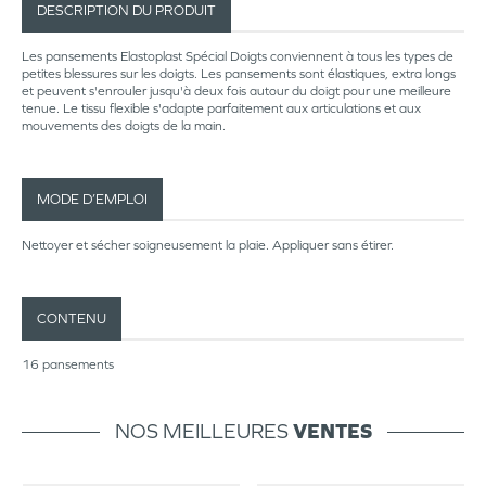
DESCRIPTION DU PRODUIT
Les pansements Elastoplast Spécial Doigts conviennent à tous les types de
petites blessures sur les doigts. Les pansements sont élastiques, extra longs
et peuvent s'enrouler jusqu'à deux fois autour du doigt pour une meilleure
tenue. Le tissu flexible s'adapte parfaitement aux articulations et aux
mouvements des doigts de la main.
MODE D’EMPLOI
Nettoyer et sécher soigneusement la plaie. Appliquer sans étirer.
CONTENU
16 pansements
NOS MEILLEURES
VENTES