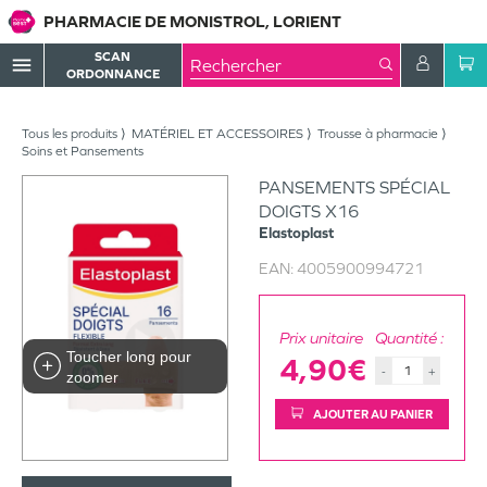
PHARMACIE DE MONISTROL, LORIENT
SCAN
menu
ORDONNANCE
Tous les produits
MATÉRIEL ET ACCESSOIRES
Trousse à pharmacie
Soins et Pansements
PANSEMENTS SPÉCIAL
DOIGTS X16
Elastoplast
EAN:
4005900994721
Prix unitaire
Quantité :
Toucher long pour
4,90€
-
+
zoomer
AJOUTER AU PANIER