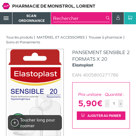
PHARMACIE DE MONISTROL, LORIENT
SCAN
menu
ORDONNANCE
Tous les produits
MATÉRIEL ET ACCESSOIRES
Trousse à pharmacie
Soins et Pansements
PANSEMENT SENSIBLE 2
FORMATS X 20
Elastoplast
EAN:
4005800271786
Prix unitaire
Quantité :
5,90€
-
+
AJOUTER AU PANIER
Toucher long pour
zoomer