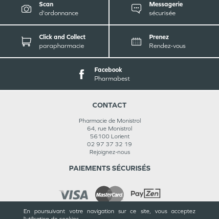
Scan
Messagerie
d'ordonnance
sécurisée
Click and Collect
Prenez
parapharmacie
Rendez-vous
Facebook
Pharmabest
CONTACT
Pharmacie de Monistrol
64, rue Monistrol
56100
Lorient
02 97 37 32 19
Rejoignez-nous
PAIEMENTS SÉCURISÉS
En poursuivant votre navigation sur ce site, vous acceptez