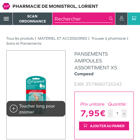
PHARMACIE DE MONISTROL, LORIENT
SCAN
menu
ORDONNANCE
Tous les produits
MATÉRIEL ET ACCESSOIRES
Trousse à pharmacie
Soins et Pansements
PANSEMENTS
AMPOULES
ASSORTIMENT X5
Compeed
EAN:
3574660720242
Prix unitaire
Quantité :
Toucher long pour
7,95€
zoomer
-
+
AJOUTER AU PANIER