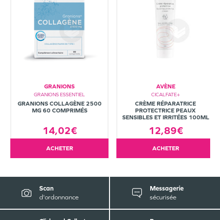
GRANIONS
AVÈNE
GRANIONS ESSENTIEL
CICALFATE+
GRANIONS COLLAGÈNE 2500
CRÈME RÉPARATRICE
MG 60 COMPRIMÉS
PROTECTRICE PEAUX
SENSIBLES ET IRRITÉES 100ML
14,02€
12,89€
ACHETER
ACHETER
Scan
Messagerie
d'ordonnance
sécurisée