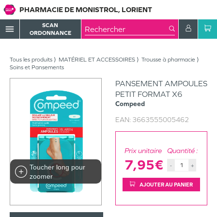
PHARMACIE DE MONISTROL, LORIENT
SCAN
menu
ORDONNANCE
Tous les produits
MATÉRIEL ET ACCESSOIRES
Trousse à pharmacie
Soins et Pansements
PANSEMENT AMPOULES
PETIT FORMAT X6
Compeed
EAN:
3663555005462
Prix unitaire
Quantité :
7,95€
-
+
Toucher long pour
zoomer
AJOUTER AU PANIER