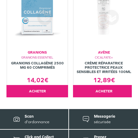
GRANIONS
AVÈNE
GRANIONS ESSENTIEL
CICALFATE+
GRANIONS COLLAGÈNE 2500
CRÈME RÉPARATRICE
MG 60 COMPRIMÉS
PROTECTRICE PEAUX
SENSIBLES ET IRRITÉES 100ML
14,02€
12,89€
ACHETER
ACHETER
Scan
Messagerie
d'ordonnance
sécurisée
Click and Collect
Prenez