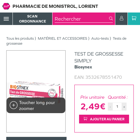
PHARMACIE DE MONISTROL, LORIENT
SCAN
menu
ORDONNANCE
Tous les produits
MATÉRIEL ET ACCESSOIRES
Auto-tests
Tests de
grossesse
TEST DE GROSSESSE
SIMPLY
Biosynex
EAN:
3532678551470
Prix unitaire
Quantité :
Toucher long pour
2,49€
-
+
zoomer
AJOUTER AU PANIER