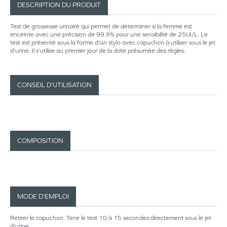
DESCRIPTION DU PRODUIT
Test de grossesse urinaire qui permet de déterminer si la femme est
enceinte avec une précision de 99.9% pour une sensibilité de 25UI/L. Le
test est présenté sous la forme d'un stylo avec capuchon à utiliser sous le jet
d'urine. Il s'utilise au premier jour de la date présumée des règles.
CONSEIL D’UTILISATION
COMPOSITION
MODE D’EMPLOI
Retirer le capuchon. Tenir le test 10 à 15 secondes directement sous le jet
d'urine.