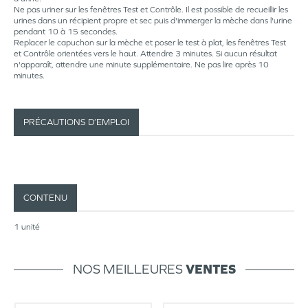
Ne pas uriner sur les fenêtres Test et Contrôle. Il est possible de recueillir les
urines dans un récipient propre et sec puis d'immerger la mèche dans l'urine
pendant 10 à 15 secondes.
Replacer le capuchon sur la mèche et poser le test à plat, les fenêtres Test
et Contrôle orientées vers le haut. Attendre 3 minutes. Si aucun résultat
n'apparaît, attendre une minute supplémentaire. Ne pas lire après 10
minutes.
PRÉCAUTIONS D’EMPLOI
CONTENU
1 unité
NOS MEILLEURES
VENTES