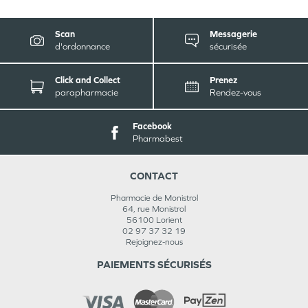
Scan
Messagerie
d'ordonnance
sécurisée
Click and Collect
Prenez
parapharmacie
Rendez-vous
Facebook
Pharmabest
CONTACT
Pharmacie de Monistrol
64, rue Monistrol
56100
Lorient
02 97 37 32 19
Rejoignez-nous
PAIEMENTS SÉCURISÉS