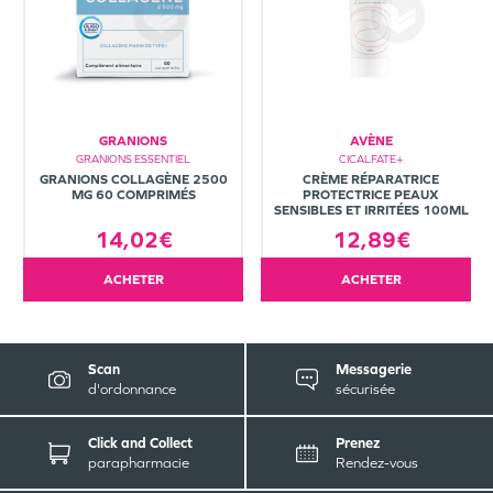
GRANIONS
AVÈNE
GRANIONS ESSENTIEL
CICALFATE+
GRANIONS COLLAGÈNE 2500
CRÈME RÉPARATRICE
MG 60 COMPRIMÉS
PROTECTRICE PEAUX
SENSIBLES ET IRRITÉES 100ML
14,02€
12,89€
ACHETER
ACHETER
Scan
Messagerie
d'ordonnance
sécurisée
Click and Collect
Prenez
parapharmacie
Rendez-vous