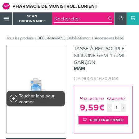
PHARMACIE DE MONISTROL, LORIENT
SCAN
menu
ORDONNANCE
Tous les produits
BÉBÉ-MAMAN
Bébé-Maman
Accessoires bébé
TASSE À BEC SOUPLE
SILICONE 6+M 150ML
GARÇON
MAM
CIP:
9001616702044
Toucher long pour
Prix unitaire
Quantité :
zoomer
9,59€
-
+
AJOUTER AU PANIER