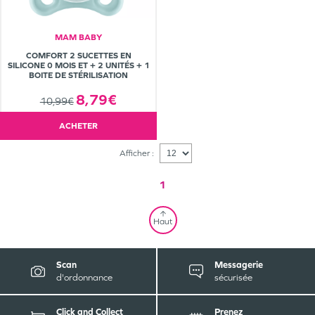
MAM BABY
COMFORT 2 SUCETTES EN
SILICONE 0 MOIS ET + 2 UNITÉS + 1
BOITE DE STÉRILISATION
8,79€
10,99€
ACHETER
Afficher :
1
Haut
Scan
Messagerie
d'ordonnance
sécurisée
Click and Collect
Prenez