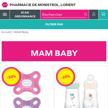
PHARMACIE DE MONISTROL, LORIENT
SCAN
menu
ORDONNANCE
FILTRER PAR
Accueil
MAM Baby
MAM BABY
-20%
-20%