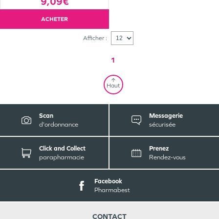
9,09€
ACHETER
Afficher :
1
Haut
Scan
Messagerie
d'ordonnance
sécurisée
Click and Collect
Prenez
parapharmacie
Rendez-vous
Facebook
Pharmabest
CONTACT