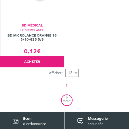
BD MÉDICAL
BD MICROLANCE
BD MICROLANCE ORANGE 16
5/10-G25 5/8
0,12€
ACHETER
Afficher :
1
Haut
Scan
Messagerie
d'ordonnance
sécurisée