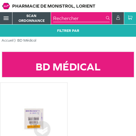
PHARMACIE DE MONISTROL, LORIENT
SCAN
menu
ORDONNANCE
FILTRER PAR
Accueil
BD Médical
BD MÉDICAL