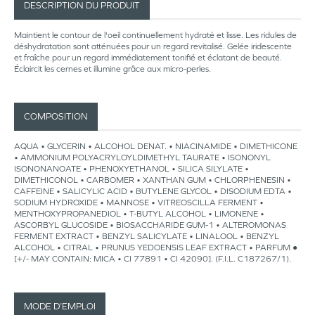
DESCRIPTION DU PRODUIT
Maintient le contour de l'oeil continuellement hydraté et lisse. Les ridules de
déshydratation sont atténuées pour un regard revitalisé. Gelée iridescente
et fraîche pour un regard immédiatement tonifié et éclatant de beauté.
Éclaircit les cernes et illumine grâce aux micro-perles.
COMPOSITION
AQUA • GLYCERIN • ALCOHOL DENAT. • NIACINAMIDE • DIMETHICONE
• AMMONIUM POLYACRYLOYLDIMETHYL TAURATE • ISONONYL
ISONONANOATE • PHENOXYETHANOL • SILICA SILYLATE •
DIMETHICONOL • CARBOMER • XANTHAN GUM • CHLORPHENESIN •
CAFFEINE • SALICYLIC ACID • BUTYLENE GLYCOL • DISODIUM EDTA •
SODIUM HYDROXIDE • MANNOSE • VITREOSCILLA FERMENT •
MENTHOXYPROPANEDIOL • T-BUTYL ALCOHOL • LIMONENE •
ASCORBYL GLUCOSIDE • BIOSACCHARIDE GUM-1 • ALTEROMONAS
FERMENT EXTRACT • BENZYL SALICYLATE • LINALOOL • BENZYL
ALCOHOL • CITRAL • PRUNUS YEDOENSIS LEAF EXTRACT • PARFUM ●
[+/- MAY CONTAIN: MICA • CI 77891 • CI 42090]. (F.I.L. C187267/1).
MODE D’EMPLOI