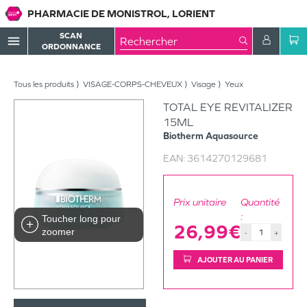
PHARMACIE DE MONISTROL, LORIENT
SCAN
menu
ORDONNANCE
Tous les produits
VISAGE-CORPS-CHEVEUX
Visage
Yeux
TOTAL EYE REVITALIZER
15ML
Biotherm
Aquasource
EAN:
3614270129681
Prix unitaire
Quantité
:
Toucher long pour
26,99€
zoomer
-
+
AJOUTER AU PANIER