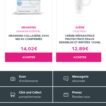
GRANIONS
AVÈNE
GRANIONS ESSENTIEL
CICALFATE+
GRANIONS COLLAGÈNE 2500
CRÈME RÉPARATRICE
MG 60 COMPRIMÉS
PROTECTRICE PEAUX
SENSIBLES ET IRRITÉES 100ML
14,02€
12,89€
ACHETER
ACHETER
Scan
Messagerie
d'ordonnance
sécurisée
Click and Collect
Prenez
parapharmacie
Rendez-vous