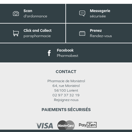
Scan
Messagerie
d'ordonnance
sécurisée
Click and Collect
Prenez
parapharmacie
Rendez-vous
Facebook
Pharmabest
CONTACT
Pharmacie de Monistrol
64, rue Monistrol
56100
Lorient
02 97 37 32 19
Rejoignez-nous
PAIEMENTS SÉCURISÉS