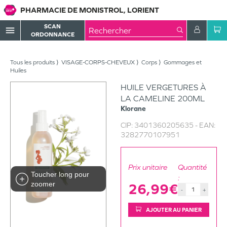
PHARMACIE DE MONISTROL, LORIENT
SCAN
menu
ORDONNANCE
Tous les produits
VISAGE-CORPS-CHEVEUX
Corps
Gommages et
Huiles
HUILE VERGETURES À
LA CAMELINE 200ML
Klorane
CIP:
3401360205635
- EAN:
3282770107951
Prix unitaire
Quantité
Toucher long pour
:
zoomer
26,99€
-
+
AJOUTER AU PANIER