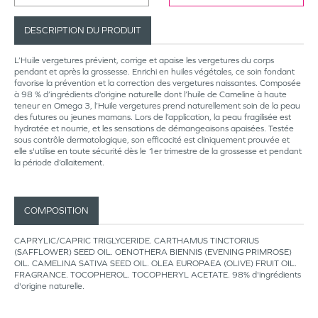
DESCRIPTION DU PRODUIT
L’Huile vergetures prévient, corrige et apaise les vergetures du corps
pendant et après la grossesse. Enrichi en huiles végétales, ce soin fondant
favorise la prévention et la correction des vergetures naissantes. Composée
à 98 % d’ingrédients d’origine naturelle dont l’huile de Cameline à haute
teneur en Omega 3, l’Huile vergetures prend naturellement soin de la peau
des futures ou jeunes mamans. Lors de l’application, la peau fragilisée est
hydratée et nourrie, et les sensations de démangeaisons apaisées. Testée
sous contrôle dermatologique, son efficacité est cliniquement prouvée et
elle s'utilise en toute sécurité dès le 1er trimestre de la grossesse et pendant
la période d’allaitement.
COMPOSITION
CAPRYLIC/CAPRIC TRIGLYCERIDE. CARTHAMUS TINCTORIUS
(SAFFLOWER) SEED OIL. OENOTHERA BIENNIS (EVENING PRIMROSE)
OIL. CAMELINA SATIVA SEED OIL. OLEA EUROPAEA (OLIVE) FRUIT OIL.
FRAGRANCE. TOCOPHEROL. TOCOPHERYL ACETATE. 98% d'ingrédients
d'origine naturelle.