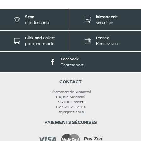
Scan
Messagerie
d'ordonnance
sécurisée
Click and Collect
Prenez
parapharmacie
Rendez-vous
Facebook
Pharmabest
CONTACT
Pharmacie de Monistrol
64, rue Monistrol
56100
Lorient
02 97 37 32 19
Rejoignez-nous
PAIEMENTS SÉCURISÉS