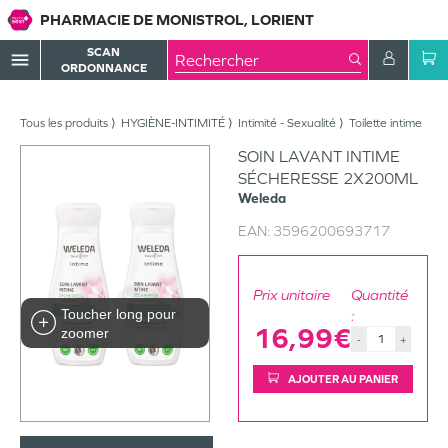
PHARMACIE DE MONISTROL, LORIENT
SCAN
menu
ORDONNANCE
Tous les produits
HYGIÈNE-INTIMITÉ
Intimité - Sexualité
Toilette intime
SOIN LAVANT INTIME
SÉCHERESSE 2X200ML
Weleda
EAN:
3596200693717
Prix unitaire
Quantité
Toucher long pour
:
16,99€
zoomer
-
+
AJOUTER AU PANIER