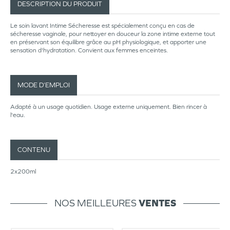
DESCRIPTION DU PRODUIT
Le soin lavant Intime Sécheresse est spécialement conçu en cas de
sécheresse vaginale, pour nettoyer en douceur la zone intime externe tout
en préservant son équilibre grâce au pH physiologique, et apporter une
sensation d'hydratation. Convient aux femmes enceintes.
MODE D’EMPLOI
Adapté à un usage quotidien. Usage externe uniquement. Bien rincer à
l'eau.
CONTENU
2x200ml
NOS MEILLEURES
VENTES