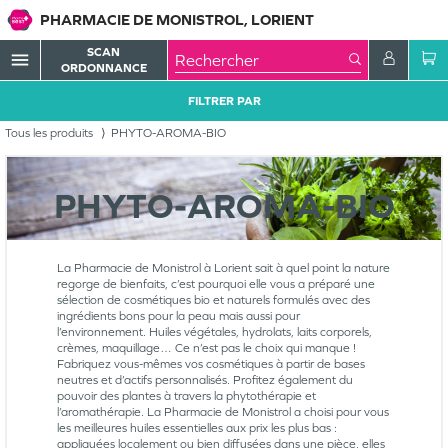
PHARMACIE DE MONISTROL, LORIENT
SCAN
menu
ORDONNANCE
FILTRER PAR
Tous les produits
PHYTO-AROMA-BIO
PHYTO-AROMA-BIO
La Pharmacie de Monistrol à Lorient sait à quel point la nature
regorge de bienfaits, c’est pourquoi elle vous a préparé une
sélection de cosmétiques bio et naturels formulés avec des
ingrédients bons pour la peau mais aussi pour
l’environnement. Huiles végétales, hydrolats, laits corporels,
crèmes, maquillage… Ce n’est pas le choix qui manque !
Fabriquez vous-mêmes vos cosmétiques à partir de bases
neutres et d’actifs personnalisés. Profitez également du
pouvoir des plantes à travers la phytothérapie et
l’aromathérapie. La Pharmacie de Monistrol a choisi pour vous
les meilleures huiles essentielles aux prix les plus bas :
appliquées localement ou bien diffusées dans une pièce, elles