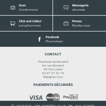
Scan
Messagerie
d'ordonnance
sécurisée
Click and Collect
Prenez
parapharmacie
Rendez-vous
Facebook
Pharmabest
CONTACT
Pharmacie de Monistrol
64, rue Monistrol
56100
Lorient
02 97 37 32 19
Rejoignez-nous
PAIEMENTS SÉCURISÉS
En poursuivant votre navigation sur ce site, vous acceptez