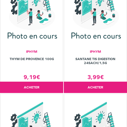
IPHYM
IPHYM
THYM DE PROVENCE 100G
SANTANE TIS DIGESTION
24SACH/1,5G
9,19€
3,99€
ACHETER
ACHETER